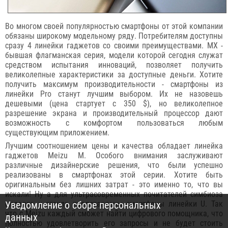
Во многом своей популярностью смартфоны от этой компании
обязаны широкому модельному ряду. Потребителям доступны
сразу 4 линейки гаджетов со своими преимуществами. MX -
бывшая флагманская серия, модели которой сегодня служат
средством испытания инноваций, позволяет получить
великолепные характеристики за доступные деньги. Хотите
получить максимум производительности - смартфоны из
линейки Pro станут лучшим выбором. Их не назовешь
дешевыми (цена стартует с 350 $), но великолепное
разрешение экрана и производительный процессор дают
возможность с комфортом пользоваться любым
существующим приложением.
Лучшим соотношением цены и качества обладает линейка
гаджетов Meizu M. Особого внимания заслуживают
различные дизайнерские решения, что были успешно
реализованы в смартфонах этой серии. Хотите быть
оригинальным без лишних затрат - это именно то, что вы
искали! Ну а для ультрасовременных почитателей симбиоза
Уведомление о сборе персональных
металла и стекла представлены смартфоны линейки U. Так
что с Meizu каждый сможет найти цифрового помощника, что
данных
полностью удовлетворить его запросы и не будет стоить