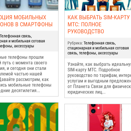
ЮЦИЯ МОБИЛЬНЫХ
КАК ВЫБРАТЬ SIM-КАРТУ
ОНОВ В СМАРТФОНЫ
МТС: ПОЛНОЕ
РУКОВОДСТВО
Телефонная связь,
рная и мобильная сотовая
Рубрика:
Телефонная связь,
елефоны, аксессуары
стационарная и мобильная сотовая
связь, телефоны, аксессуары
ные телефоны прошли
 путь с момента своего
Узнайте, как выбрать идеальн
ия, и сегодня они стали
SIM-карту МТС. Подробное
лемой частью нашей
руководство по тарифам, интер
Давайте рассмотрим, как
услугам и выгодным предложе
ись мобильные телефоны
от Планета Связи для физическ
едние десятилетия...
юридических лиц...