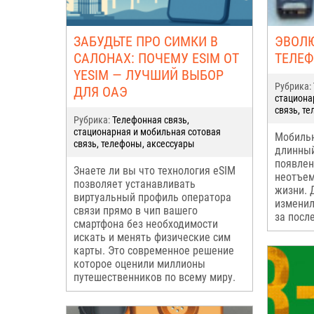
ЗАБУДЬТЕ ПРО СИМКИ В
ЭВОЛ
САЛОНАХ: ПОЧЕМУ ESIM ОТ
ТЕЛЕФ
YESIM — ЛУЧШИЙ ВЫБОР
Рубрика:
ДЛЯ ОАЭ
стациона
связь, т
Рубрика:
Телефонная связь,
стационарная и мобильная сотовая
Мобиль
связь, телефоны, аксессуары
длинный
появлен
Знаете ли вы что технология eSIM
неотъем
позволяет устанавливать
жизни. 
виртуальный профиль оператора
изменил
связи прямо в чип вашего
за посл
смартфона без необходимости
искать и менять физические сим
карты. Это современное решение
которое оценили миллионы
путешественников по всему миру.