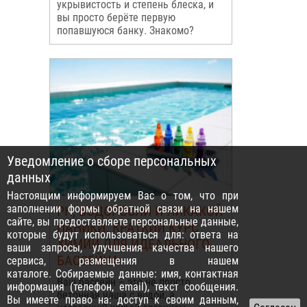
укрывистость и степень блеска, и
вы просто берёте первую
попавшуюся банку. Знакомо?
Уведомление о сборе персональных
данных
Настоящим информируем Вас о том, что при
заполнении формы обратной связи на нашем
PH, ВОДОРОСЛИ И НИКАКОЙ
сайте, вы предоставляете персональные данные,
ПАНИКИ: КРАТКИЙ КУРС
которые будут использоваться для: ответа на
ХИМИИ ДЛЯ ИДЕАЛЬНОГО
ваши запросы, улучшения качества нашего
БАССЕЙНА
сервиса, размещения в нашем
каталоге. Собираемые данные: имя, контактная
Ваш бассейн – это не просто
информация (телефон, email), текст сообщения.
бетонная чаша с водой, а
Вы имеете право на: доступ к своим данным,