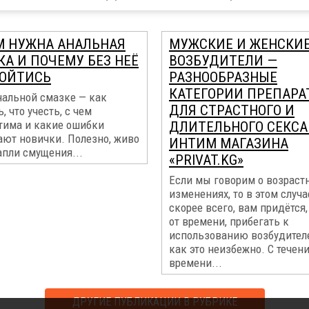
М НУЖНА АНАЛЬНАЯ
МУЖСКИЕ И ЖЕНСКИ
КА И ПОЧЕМУ БЕЗ НЕЁ
ВОЗБУДИТЕЛИ —
БОЙТИСЬ
РАЗНООБРАЗНЫЕ
КАТЕГОРИИ ПРЕПАРА
нальной смазке — как
ДЛЯ СТРАСТНОГО И
, что учесть, с чем
тима и какие ошибки
ДЛИТЕЛЬНОГО СЕКСА
ают новички. Полезно, живо
ИНТИМ МАГАЗИНА
апли смущения...
«PRIVAT.KG»
Если мы говорим о возраст
изменениях, то в этом случа
скорее всего, вам придётся
от времени, прибегать к
использованию возбудителе
как это неизбежно. С течен
времени...
ДРУГИЕ ПУБЛИКАЦИИ В РУБРИКЕ