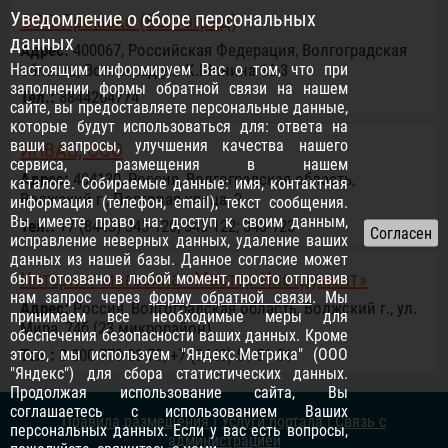
Уведомление о сборе персональных
ООО Промэкс (Волгоград)
данных
Адрес:
400067, Российcкая Федерация, Волгоградская
Настоящим информируем Вас о том, что при
область, Волгоград ул. К.Минина 16-3
заполнении формы обратной связи на нашем
Тел.:
8844264774
сайте, вы предоставляете персональные данные,
которые будут использоваться для: ответа на
ваши запросы, улучшения качества нашего
ИНВАБ, ООО
сервиса, размещения в нашем
Адрес:
404130, Россия, Волгоградская область,
каталоге. Собираемые данные: имя, контактная
Волжский г., Портовая улица, 2
информация (телефон, email), текст сообщения.
Вы имеете право на: доступ к своим данным,
Тел.:
+7 (8443) 343-120; 343-122; 343-123
исправление неверных данных, удаление ваших
данных из нашей базы. Данное согласие может
Интернет-магазина «Мастер-Инструмент»
быть отозвано в любой момент, просто отправив
нам запрос через
форму обратной связи
. Мы
Адрес:
Россия, Волгоградская область, Волжский г., ул.
принимаем все необходимые меры для
Мира, 74б (23 микрорайон)
обеспечения безопасности ваших данных. Кроме
этого, мы используем "Яндекс.Метрика" (ООО
Тел.:
8-800-770-03-73, +7 (8443) 51-51-51
"Яндекс") для сбора статистических данных.
Продолжая использование сайта, Вы
соглашаетесь с использованием Ваших
Правила размещения
|
Услуги портала
|
Связь с
персональных данных. Если у вас есть вопросы,
администрацией