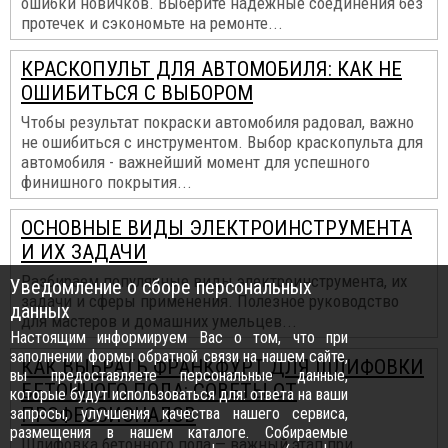
ошибки новичков. Выберите надежные соединения без
протечек и сэкономьте на ремонте...
КРАСКОПУЛЬТ ДЛЯ АВТОМОБИЛЯ: КАК НЕ
ОШИБИТЬСЯ С ВЫБОРОМ
Чтобы результат покраски автомобиля радовал, важно
не ошибиться с инструментом. Выбор краскопульта для
автомобиля - важнейший момент для успешного
финишного покрытия...
ОСНОВНЫЕ ВИДЫ ЭЛЕКТРОИНСТРУМЕНТА
И ИХ ЗАДАЧИ
Разбираем популярные виды электроинструмента, их
Уведомление о сборе персональных
задачи и сферы применения. Полезное руководство
данных
для мастеров и домашних умельцев...
Настоящим информируем Вас о том, что при
заполнении формы обратной связи на нашем сайте,
КАК ВЫБРАТЬ ФРАНКФУРТ ДЛЯ ШЛИФОВКИ
вы предоставляете персональные данные,
БЕТОННОГО ПОЛА: СОВЕТЫ ОТ
которые будут использоваться для: ответа на ваши
ПРОФЕССИОНАЛОВ
запросы, улучшения качества нашего сервиса,
размещения в нашем каталоге. Собираемые
Шлифовка бетонного пола — важный этап при