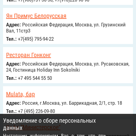
Ян Примус Белорусская
Адрес:
Российcкая Федерация, Москва, ул. Грузинский
Вал, 11стр3
Тел.:
+7(495) 795-94-22
Ресторан Гонконг
Адрес:
Российcкая Федерация, Москва, ул. Русаковская,
24, Гостиница Holiday Inn Sokolniki
Тел.:
+7 495 544 55 50
Mulata, бар
Адрес:
Россия, г.Москва, ул. Баррикадная, 2/1, стр. 18
Тел.:
+7 (495) 226-09-80
Уведомление о сборе персональных
Кафе "Министерское"
данных
Настоящим информируем Вас о том, что при