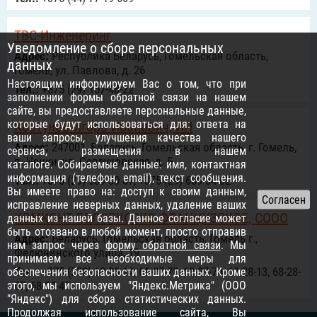
ТВС-Инженеринг
Уведомление о сборе персональных
Адрес:
Республика Беларусь, Гомельская область,
данных
Гомель, ул. Павлова, д. 26
Настоящим информируем Вас о том, что при
Тел.:
+375 (29) 157-48-22
заполнении формы обратной связи на нашем
сайте, вы предоставляете персональные данные,
которые будут использоваться для: ответа на
Ковтунов Игорь Иванович, ИП
ваши запросы, улучшения качества нашего
Адрес:
247001, Беларусь, Гомельская область, г. Гомель,
сервиса, размещения в нашем
п. Ченки, ул. Севруковская, д. 5
каталоге. Собираемые данные: имя, контактная
информация (телефон, email), текст сообщения.
Тел.:
+375 (29) 609 30 87, +375 (29) 609 34 02
Вы имеете право на: доступ к своим данным,
исправление неверных данных, удаление ваших
КОМКОНТ БЕЛОРУССКО-ФРАНЦУЗСКОЕ, СООО
данных из нашей базы. Данное согласие может
быть отозвано в любой момент, просто отправив
Адрес:
Беларусь, Гомельская область, Гомель г.,
нам запрос через
форму обратной связи
. Мы
Федюнинского улица, 19
принимаем все необходимые меры для
Тел.:
+375 (232) 68-28-14; 68-27-73, 68-27-74, 68-28-13, 68-28-
обеспечения безопасности ваших данных. Кроме
этого, мы используем "Яндекс.Метрика" (ООО
07, 68-20-43
"Яндекс") для сбора статистических данных.
Продолжая использование сайта, Вы