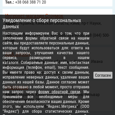
Тел.:
+38 068 388 71 20
Интернет-магазин Струмок
Уведомление о сборе персональных
Адрес:
Украина, Киевская область, Киев, пр-т Науки,
данных
17/15
Настоящим информируем Вас о том, что при
Тел.:
+38 (044) 531-97-61, +38 (044) 524-90-50, +38 (044) 500-
заполнении формы обратной связи на нашем
97-58
сайте, вы предоставляете персональные данные,
которые будут использоваться для: ответа на
ваши запросы, улучшения качества нашего
ARA Agency
сервиса, размещения в нашем
Адрес:
Украина, Киевская область, г. Киев, ул. Ивана
каталоге. Собираемые данные: имя, контактная
Выговского, 13
информация (телефон, email), текст сообщения.
Вы имеете право на: доступ к своим данным,
Тел.:
0800 330 670, +38 093 224 77 84
исправление неверных данных, удаление ваших
данных из нашей базы. Данное согласие может
Idearoomia
быть отозвано в любой момент, просто отправив
нам запрос через
форму обратной связи
. Мы
Адрес:
Украина, Киевская область, г. Киев, бульвар
принимаем все необходимые меры для
Вацлава Гавела, 26
обеспечения безопасности ваших данных. Кроме
этого, мы используем "Яндекс.Метрика" (ООО
Тел.:
+38 (044) 338 69 95, +38 (094) 909 99 95
"Яндекс") для сбора статистических данных.