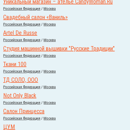
Уникальный магазин – ателье CandyWoman.Ru
Российcкая Федерация
/
Москва
Свадебный салон «Ваниль»
Российcкая Федерация
/
Москва
Artel De Russe
Российcкая Федерация
/
Москва
Студия машинной вышивки "Русские Традиции"
Российcкая Федерация
/
Москва
Ткани 100
Российcкая Федерация
/
Москва
ТД СОЛО, ООО
Российcкая Федерация
/
Москва
Not Only Black
Российcкая Федерация
/
Москва
Салон Принцесса
Российcкая Федерация
/
Москва
ЦУМ