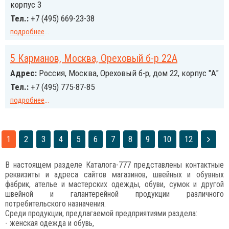
корпус 3
Тел.:
+7 (495) 669-23-38
подробнее
...
5 Карманов, Москва, Ореховый б-р 22А
Адрес:
Россия, Москва, Ореховый б-р, дом 22, корпус "А"
Тел.:
+7 (495) 775-87-85
подробнее
...
1
2
3
4
5
6
7
8
9
10
12
В настоящем разделе Каталога-777 представлены контактные
реквизиты и адреса сайтов магазинов, швейных и обувных
фабрик, ателье и мастерских одежды, обуви, сумок и другой
швейной и галантерейной продукции различного
потребительского назначения.
Среди продукции, предлагаемой предприятиями раздела:
- женская одежда и обувь,