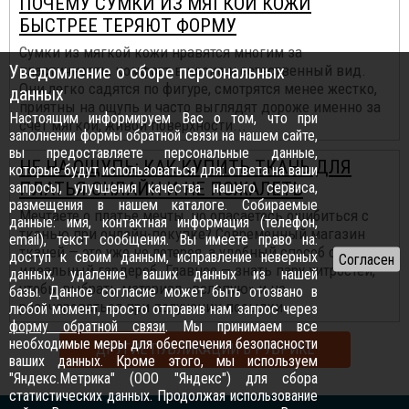
ПОЧЕМУ СУМКИ ИЗ МЯГКОЙ КОЖИ
БЫСТРЕЕ ТЕРЯЮТ ФОРМУ
Сумки из мягкой кожи нравятся многим за
Уведомление о сборе персональных
пластичность, комфорт в носке и естественный вид.
Они легко садятся по фигуре, смотрятся менее жестко,
данных
приятны на ощупь и часто выглядят дороже именно за
Настоящим информируем Вас о том, что при
счет мягкой, живой поверхности...
заполнении формы обратной связи на нашем сайте,
вы предоставляете персональные данные,
НЕ НА ОЩУПЬ: КАК КУПИТЬ ТКАНЬ ДЛЯ
которые будут использоваться для: ответа на ваши
ПЛАТЬЯ ОНЛАЙН И НЕ ПОЖАЛЕТЬ
запросы, улучшения качества нашего сервиса,
размещения в нашем каталоге. Собираемые
Мечтаете о платье мечты, но опасаетесь ошибиться с
данные: имя, контактная информация (телефон,
тканью при онлайн-покупке? Современный магазин
email), текст сообщения. Вы имеете право на:
тканей — это уже не лотерея, а удобный способ создать
доступ к своим данным, исправление неверных
идеальный гардероб. Главное — знать пару хитростей,
данных, удаление ваших данных из нашей
чтобы выбрать материал «вслепую» и не
базы. Данное согласие может быть отозвано в
разочароваться при получении посылки...
любой момент, просто отправив нам запрос через
форму обратной связи
. Мы принимаем все
необходимые меры для обеспечения безопасности
ДРУГИЕ ПУБЛИКАЦИИ В РУБРИКЕ
ваших данных. Кроме этого, мы используем
"Яндекс.Метрика" (ООО "Яндекс") для сбора
статистических данных. Продолжая использование