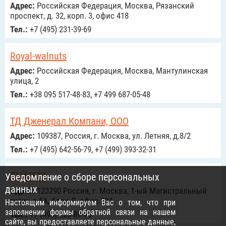
Адрес:
Российcкая Федерация, Москва, Рязанский
проспект, д. 32, корп. 3, офис 418
Тел.:
+7 (495) 231-39-69
Royal-walnuts
Адрес:
Российcкая Федерация, Москва, Мантулинская
улица, 2
Тел.:
+38 095 517-48-83, +7 499 687-05-48
ТД Дженерал Компани, ООО
Адрес:
109387, Россия, г. Москва, ул. Летняя, д.8/2
Тел.:
+7 (495) 642-56-79, +7 (499) 393-32-31
ТАЙГЕТА
Уведомление о сборе персональных
данных
Адрес:
123290 Россия, г. Москва, 1-ый Магистральный
тупик д.5А, блок Д, офис 204
Настоящим информируем Вас о том, что при
заполнении формы обратной связи на нашем
Тел.:
+7 (495) 223-89-95
сайте, вы предоставляете персональные данные,