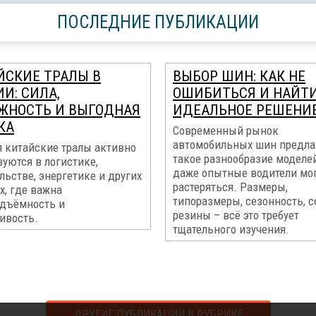
ПОСЛЕДНИЕ ПУБЛИКАЦИИ
ЙСКИЕ ТРАЛЫ В
ВЫБОР ШИН: КАК НЕ
И: СИЛА,
ОШИБИТЬСЯ И НАЙТ
ЖНОСТЬ И ВЫГОДНАЯ
ИДЕАЛЬНОЕ РЕШЕНИ
КА
Современный рынок
автомобильных шин предла
я китайские тралы активно
такое разнообразие моделей
уются в логистике,
даже опытные водители мо
льстве, энергетике и других
растеряться. Размеры,
х, где важна
типоразмеры, сезонность, с
одъёмность и
резины – всё это требует
ивость.
тщательного изучения.
ДРУГИЕ ПУБЛИКАЦИИ В РУБРИКЕ