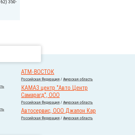
62) 350-
АТМ-ВОСТОК
Российcкая Федерация
/
Амурская область
сть
КАМАЗ центр "Авто Центр
Самарагд", ООО
Российcкая Федерация
/
Амурская область
сть
Автосервис, ООО Джапон Кар
Российcкая Федерация
/
Амурская область