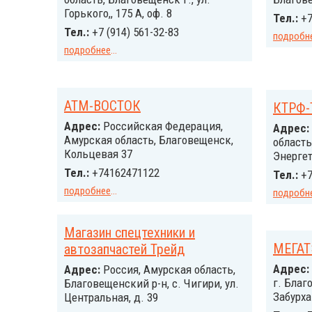
Горького,, 175 А, оф. 8
Тел.:
+7
Тел.:
+7 (914) 561-32-83
подробн
подробнее
...
АТМ-ВОСТОК
КТРФ-
Адрес:
Российcкая Федерация,
Адрес:
Амурская область, Благовещенск,
область
Кольцевая 37
Энергет
Тел.:
+74162471122
Тел.:
+7
подробнее
...
подробн
Магазин спецтехники и
МЕГАТ
автозапчастей Трейд
Адрес:
Адрес:
Россия, Амурская область,
г. Благ
Благовещенский р-н, с. Чигири, ул. ​
Забурха
Центральная, д. 39