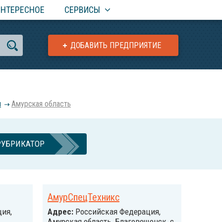
ИНТЕРЕСНОЕ
СЕРВИСЫ
ДОБАВИТЬ ПРЕДПРИЯТИЕ
я
Амурская область
РУБРИКАТОР
АмурСпецТехникс
ия,
Адрес:
Российcкая Федерация,
Амурская область, Благовещенск, с.