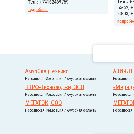
Тел.:
+7
Тел.:
+74162469769
55-52, +
подробнее
...
93-03, +
подробн
АмурСпецТехникс
АЗИЯДЕ
Российcкая Федерация
/
Амурская область
Российcкая
КТРФ-Технолоджи, ООО
«Мериди
Российcкая Федерация
/
Амурская область
Российcкая
МЕГАТЭК, ООО
МЕГАТЭ
Российcкая Федерация
/
Амурская область
Российcкая