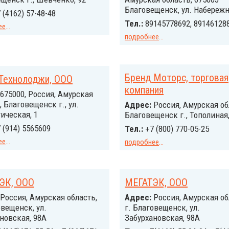
Благовещенск, ул. Набережн
 (4162) 57-48-48
Тел.:
89145778692, 89146128
ее
...
подробнее
...
Бренд Моторс, торговая
Технолоджи, ООО
компания
675000, Россия, Амурская
, Благовещенск г., ул.
Адрес:
Россия, Амурская об
ическая, 1
Благовещенск г., Тополиная,
 (914) 5565609
Тел.:
+7 (800) 770-05-25
ее
...
подробнее
...
ЭК, ООО
МЕГАТЭК, ООО
Россия, Амурская область,
Адрес:
Россия, Амурская об
овещенск, ул.
г. Благовещенск, ул.
новская, 98А
Забурхановская, 98А