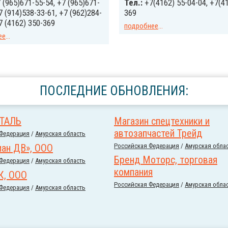
 (965)671-55-54, +7 (965)671-
Тел.:
+7(4162) 55-04-04, +7(41
7 (914)538-33-61, +7 (962)284-
369
7 (4162) 350-369
подробнее
...
ее
...
ПОСЛЕДНИЕ ОБНОВЛЕНИЯ:
ТАЛЬ
Магазин спецтехники и
автозапчастей Трейд
 Федерация
/
Амурская область
ан ДВ», ООО
Российcкая Федерация
/
Амурская обла
Бренд Моторс, торговая
 Федерация
/
Амурская область
компания
К, ООО
Российcкая Федерация
/
Амурская обла
 Федерация
/
Амурская область