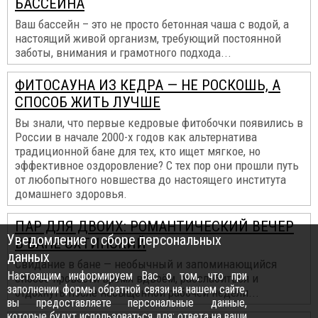
БАССЕЙНА
Ваш бассейн – это не просто бетонная чаша с водой, а
настоящий живой организм, требующий постоянной
заботы, внимания и грамотного подхода...
ФИТОСАУНА ИЗ КЕДРА — НЕ РОСКОШЬ, А
СПОСОБ ЖИТЬ ЛУЧШЕ
Вы знали, что первые кедровые фитобочки появились в
России в начале 2000-х годов как альтернатива
традиционной бане для тех, кто ищет мягкое, но
эффективное оздоровление? С тех пор они прошли путь
от любопытного новшества до настоящего института
домашнего здоровья.
ПАР ДЛЯ ДВОИХ: РОМАНТИЧЕСКИЙ ВЕЧЕР
Уведомление о сборе персональных
В БАНЕ ОХТИНСКИЙ
данных
Свидание в бане — необычный и запоминающийся
Настоящим информируем Вас о том, что при
способ провести время вдвоём, расслабиться и
заполнении формы обратной связи на нашем сайте,
отдохнуть после насыщенной рабочей недели...
вы предоставляете персональные данные,
которые будут использоваться для: ответа на ваши