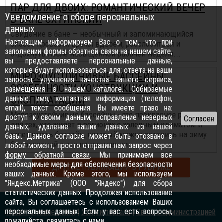
ПАР ДЛЯ ДВОИХ: РОМАНТИЧЕСКИЙ ВЕЧЕР
Уведомление о сборе персональных
В БАНЕ ОХТИНСКИЙ
данных
Свидание в бане — необычный и запоминающийся
Настоящим информируем Вас о том, что при
способ провести время вдвоём, расслабиться и
заполнении формы обратной связи на нашем сайте,
отдохнуть после насыщенной рабочей недели...
вы предоставляете персональные данные,
которые будут использоваться для: ответа на ваши
МОРОЗОУСТОЙЧИВЫЕ БАССЕЙНЫ:
запросы, улучшения качества нашего сервиса,
ОСОБЕННОСТИ КОНСТРУКЦИИ И
размещения в нашем каталоге. Собираемые
данные: имя, контактная информация (телефон,
ЭКСПЛУАТАЦИИ
email), текст сообщения. Вы имеете право на:
Морозоустойчивые бассейны - это прекрасное решение
доступ к своим данным, исправление неверных
для тех, кто живет в регионах с холодным климатом и
данных, удаление ваших данных из нашей
хочет иметь бассейн, который можно оставить на зиму
базы. Данное согласие может быть отозвано в
без опасений о его повреждении.
любой момент, просто отправив нам запрос через
форму обратной связи
. Мы принимаем все
необходимые меры для обеспечения безопасности
ДРУГИЕ ПУБЛИКАЦИИ В РУБРИКЕ
ваших данных. Кроме этого, мы используем
"Яндекс.Метрика" (ООО "Яндекс") для сбора
статистических данных. Продолжая использование
сайта, Вы соглашаетесь с использованием Ваших
персональных данных. Если у вас есть вопросы,
Правила размещения
|
Услуги портала
|
Связь с администрацией
пожалуйста,
свяжитесь с нами
.