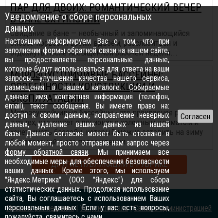
ПАР ДЛЯ ДВОИХ: РОМАНТИЧЕСКИЙ ВЕЧЕР
Уведомление о сборе персональных
В БАНЕ ОХТИНСКИЙ
данных
Свидание в бане — необычный и запоминающийся
Настоящим информируем Вас о том, что при
способ провести время вдвоём, расслабиться и
заполнении формы обратной связи на нашем сайте,
отдохнуть после насыщенной рабочей недели...
вы предоставляете персональные данные,
которые будут использоваться для: ответа на ваши
МОРОЗОУСТОЙЧИВЫЕ БАССЕЙНЫ:
запросы, улучшения качества нашего сервиса,
ОСОБЕННОСТИ КОНСТРУКЦИИ И
размещения в нашем каталоге. Собираемые
данные: имя, контактная информация (телефон,
ЭКСПЛУАТАЦИИ
email), текст сообщения. Вы имеете право на:
Морозоустойчивые бассейны - это прекрасное решение
доступ к своим данным, исправление неверных
для тех, кто живет в регионах с холодным климатом и
данных, удаление ваших данных из нашей
хочет иметь бассейн, который можно оставить на зиму
базы. Данное согласие может быть отозвано в
без опасений о его повреждении.
любой момент, просто отправив нам запрос через
форму обратной связи
. Мы принимаем все
необходимые меры для обеспечения безопасности
ДРУГИЕ ПУБЛИКАЦИИ В РУБРИКЕ
ваших данных. Кроме этого, мы используем
"Яндекс.Метрика" (ООО "Яндекс") для сбора
статистических данных. Продолжая использование
сайта, Вы соглашаетесь с использованием Ваших
персональных данных. Если у вас есть вопросы,
Правила размещения
|
Услуги портала
|
Связь с администрацией
пожалуйста,
свяжитесь с нами
.