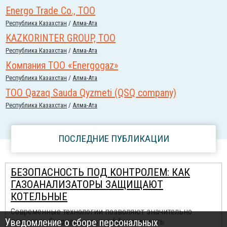
Energo Trade Co., ТОО
Республика Казахстан
/
Алма-Ата
KAZKORINTER GROUP, ТОО
Республика Казахстан
/
Алма-Ата
Компания ТОО «Energogaz»
Республика Казахстан
/
Алма-Ата
ТОО Qazaq Sauda Qyzmeti (QSQ company)
Республика Казахстан
/
Алма-Ата
ПОСЛЕДНИЕ ПУБЛИКАЦИИ
БЕЗОПАСНОСТЬ ПОД КОНТРОЛЕМ: КАК
ГАЗОАНАЛИЗАТОРЫ ЗАЩИЩАЮТ
КОТЕЛЬНЫЕ
Современные технологии позволяют значительно
Уведомление о сборе персональных
повысить безопасность и эффективность