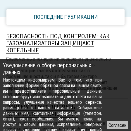
ПОСЛЕДНИЕ ПУБЛИКАЦИИ
БЕЗОПАСНОСТЬ ПОД КОНТРОЛЕМ: КАК
ГАЗОАНАЛИЗАТОРЫ ЗАЩИЩАЮТ
КОТЕЛЬНЫЕ
Современные технологии позволяют значительно
Уведомление о сборе персональных
повысить безопасность и эффективность
эксплуатации газовых котельных как в
данных
промышленности, так и в бытовом секторе.
Настоящим информируем Вас о том, что при
Комплектация таких объектов теперь включает
заполнении формы обратной связи на нашем сайте,
передовые устройства, контролирующие важнейшие
вы предоставляете персональные данные,
параметры работы оборудования.
которые будут использоваться для: ответа на ваши
запросы, улучшения качества нашего сервиса,
ПОЧЕМУ СТОИТ ВЫБРАТЬ
размещения в нашем каталоге. Собираемые
данные: имя, контактная информация (телефон,
ГАЗОАНАЛИЗАТОРЫ TESTO
email), текст сообщения. Вы имеете право на:
Газоанализаторы повсеместно используются в
доступ к своим данным, исправление неверных
промышленном секторе, ведь необходимость
данных, удаление ваших данных из нашей