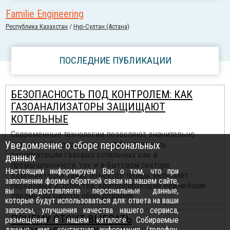
Familie Engineering
Республика Казахстан
/
Нур-Султан (Астана)
ПОСЛЕДНИЕ ПУБЛИКАЦИИ
БЕЗОПАСНОСТЬ ПОД КОНТРОЛЕМ: КАК
ГАЗОАНАЛИЗАТОРЫ ЗАЩИЩАЮТ
КОТЕЛЬНЫЕ
Современные технологии позволяют значительно
Уведомление о сборе персональных
повысить безопасность и эффективность
эксплуатации газовых котельных как в
данных
промышленности, так и в бытовом секторе.
Настоящим информируем Вас о том, что при
Комплектация таких объектов теперь включает
заполнении формы обратной связи на нашем сайте,
передовые устройства, контролирующие важнейшие
вы предоставляете персональные данные,
параметры работы оборудования.
которые будут использоваться для: ответа на ваши
запросы, улучшения качества нашего сервиса,
ПОЧЕМУ СТОИТ ВЫБРАТЬ
размещения в нашем каталоге. Собираемые
данные: имя, контактная информация (телефон,