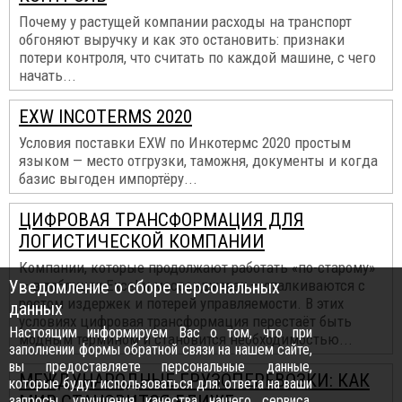
Почему у растущей компании расходы на транспорт
обгоняют выручку и как это остановить: признаки
потери контроля, что считать по каждой машине, с чего
начать...
EXW INCOTERMS 2020
Условия поставки EXW по Инкотермс 2020 простым
языком — место отгрузки, таможня, документы и когда
базис выгоден импортёру...
ЦИФРОВАЯ ТРАНСФОРМАЦИЯ ДЛЯ
ЛОГИСТИЧЕСКОЙ КОМПАНИИ
Компании, которые продолжают работать «по-старому»
Уведомление о сборе персональных
— в таблицах Excel и мессенджерах — сталкиваются с
ростом издержек и потерей управляемости. В этих
данных
условиях цифровая трансформация перестаёт быть
Настоящим информируем Вас о том, что при
модным термином и становится необходимостью...
заполнении формы обратной связи на нашем сайте,
вы предоставляете персональные данные,
МЕЖДУНАРОДНЫЕ ГРУЗОПЕРЕВОЗКИ: КАК
которые будут использоваться для: ответа на ваши
запросы, улучшения качества нашего сервиса,