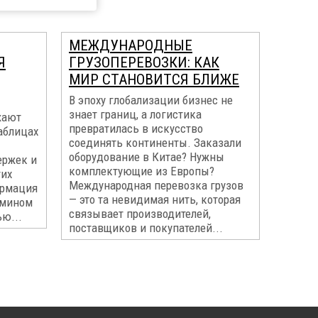
МЕЖДУНАРОДНЫЕ
Я
ГРУЗОПЕРЕВОЗКИ: КАК
МИР СТАНОВИТСЯ БЛИЖЕ
В эпоху глобализации бизнес не
знает границ, а логистика
жают
превратилась в искусство
таблицах
соединять континенты. Заказали
оборудование в Китае? Нужны
ержек и
комплектующие из Европы?
тих
Международная перевозка грузов
ормация
— это та невидимая нить, которая
рмином
связывает производителей,
ю...
поставщиков и покупателей...