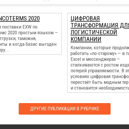
NCOTERMS 2020
ЦИФРОВАЯ
ТРАНСФОРМАЦИЯ ДЛ
я поставки EXW по
ЛОГИСТИЧЕСКОЙ
рмс 2020 простым языком —
тгрузки, таможня,
КОМПАНИИ
нты и когда базис выгоден
Компании, которые продол
ру...
работать «по-старому» — в 
Excel и мессенджерах —
сталкиваются с ростом изд
потерей управляемости. В э
условиях цифровая трансф
перестаёт быть модным те
и становится необходимость
ДРУГИЕ ПУБЛИКАЦИИ В РУБРИКЕ