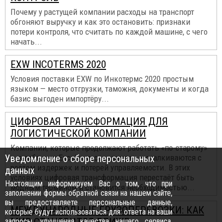
Почему у растущей компании расходы на транспорт
обгоняют выручку и как это остановить: признаки
потери контроля, что считать по каждой машине, с чего
начать...
EXW INCOTERMS 2020
Условия поставки EXW по Инкотермс 2020 простым
языком — место отгрузки, таможня, документы и когда
базис выгоден импортёру...
ЦИФРОВАЯ ТРАНСФОРМАЦИЯ ДЛЯ
ЛОГИСТИЧЕСКОЙ КОМПАНИИ
Компании, которые продолжают работать «по-старому»
Уведомление о сборе персональных
— в таблицах Excel и мессенджерах — сталкиваются с
ростом издержек и потерей управляемости. В этих
данных
условиях цифровая трансформация перестаёт быть
Настоящим информируем Вас о том, что при
модным термином и становится необходимостью...
заполнении формы обратной связи на нашем сайте,
вы предоставляете персональные данные,
МЕЖДУНАРОДНЫЕ ГРУЗОПЕРЕВОЗКИ: КАК
которые будут использоваться для: ответа на ваши
запросы, улучшения качества нашего сервиса,