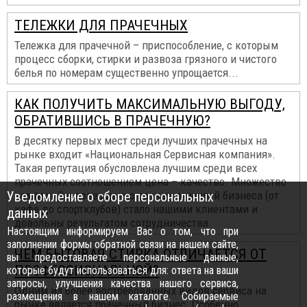
ТЕЛЕЖКИ ДЛЯ ПРАЧЕЧНЫХ
Тележка для прачечной – приспособление, с которым
процесс сборки, стирки и развоза грязного и чистого
белья по номерам существенно упрощается...
КАК ПОЛУЧИТЬ МАКСИМАЛЬНУЮ ВЫГОДУ,
ОБРАТИВШИСЬ В ПРАЧЕЧНУЮ?
В десятку первых мест среди лучших прачечных на
рынке входит «Национальная Сервисная компания».
Такая репутация обусловлена лучшим среди всех
прачечных соотношением цена – качество. Множество
Уведомление о сборе персональных
компаний и совершенно разных отраслей бизнеса (от
кафе до спортклубов) стало нашими клиентами и
данных
довольны результатом сотрудничества.
Настоящим информируем Вас о том, что при
заполнении формы обратной связи на нашем сайте,
ЧЕМ БЫТОВАЯ СТИРКА ОТЛИЧАЕТСЯ ОТ
вы предоставляете персональные данные,
ПРОФЕССИОНАЛЬНОЙ?
которые будут использоваться для: ответа на ваши
запросы, улучшения качества нашего сервиса,
Одним из более востребованных видов сервиса на
размещения в нашем каталоге. Собираемые
рынке является прачечный бизнес. Особенно