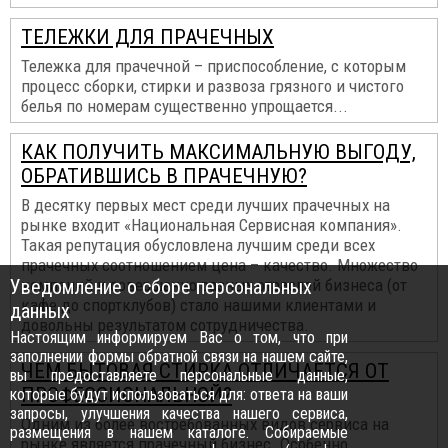
ТЕЛЕЖКИ ДЛЯ ПРАЧЕЧНЫХ
Тележка для прачечной – приспособление, с которым
процесс сборки, стирки и развоза грязного и чистого
белья по номерам существенно упрощается...
КАК ПОЛУЧИТЬ МАКСИМАЛЬНУЮ ВЫГОДУ,
ОБРАТИВШИСЬ В ПРАЧЕЧНУЮ?
В десятку первых мест среди лучших прачечных на
рынке входит «Национальная Сервисная компания».
Такая репутация обусловлена лучшим среди всех
прачечных соотношением цена – качество. Множество
Уведомление о сборе персональных
компаний и совершенно разных отраслей бизнеса (от
кафе до спортклубов) стало нашими клиентами и
данных
довольны результатом сотрудничества.
Настоящим информируем Вас о том, что при
заполнении формы обратной связи на нашем сайте,
ЧЕМ БЫТОВАЯ СТИРКА ОТЛИЧАЕТСЯ ОТ
вы предоставляете персональные данные,
ПРОФЕССИОНАЛЬНОЙ?
которые будут использоваться для: ответа на ваши
запросы, улучшения качества нашего сервиса,
Одним из более востребованных видов сервиса на
размещения в нашем каталоге. Собираемые
рынке является прачечный бизнес. Особенно