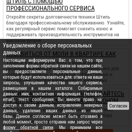
ШТИЛЬ С ПОМОЩЬЮ
ПРОФЕССИОНАЛЬНОГО СЕРВИСА
Откройте секреты долговечности техники Штиль
благодаря профессиональному обслуживанию. Узнайте,
как регулярный сервис помогает снизить износ и
поддерживать производительность инструментов на
высоком уровне...
Уведомление о сборе персональных
данных
ИЗБАВИТЬСЯ ОТ МОЛИ В КВАРТИРЕ КАК
Настоящим информируем Вас о том, что при
Узнайте, как устранить моль в вашем доме:
заполнении формы обратной связи на нашем сайте,
проверенные методы и советы по профилактике для
вы предоставляете персональные данные,
сохранения одежды и продуктов. Эффективные и
которые будут использоваться для: ответа на ваши
безопасные способы избавления от насекомых...
запросы, улучшения качества нашего сервиса,
размещения в нашем каталоге. Собираемые
ТИХИЕ ГАЗОНОКОСИЛКИ: НАСЛАЖДАЙТЕСЬ
данные: имя, контактная информация (телефон,
email), текст сообщения. Вы имеете право на:
ТИШИНОЙ ВО ВРЕМЯ УХОДА ЗА ГАЗОНОМ
доступ к своим данным, исправление неверных
В этой статье мы рассмотрим преимущества тихих
данных, удаление ваших данных из нашей
газонокосилок и дадим рекомендации по выбору
базы. Данное согласие может быть отозвано в
идеальной модели для вашего участка...
любой момент, просто отправив нам запрос через
форму обратной связи
. Мы принимаем все