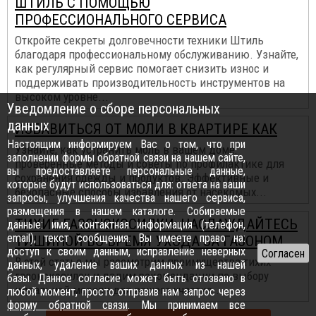
ШТИЛЬ С ПОМОЩЬЮ
ПРОФЕССИОНАЛЬНОГО СЕРВИСА
Откройте секреты долговечности техники Штиль
благодаря профессиональному обслуживанию. Узнайте,
как регулярный сервис помогает снизить износ и
поддерживать производительность инструментов на
высоком уровне...
Уведомление о сборе персональных
данных
ИЗБАВИТЬСЯ ОТ МОЛИ В КВАРТИРЕ КАК
Настоящим информируем Вас о том, что при
Узнайте, как устранить моль в вашем доме:
заполнении формы обратной связи на нашем сайте,
проверенные методы и советы по профилактике для
вы предоставляете персональные данные,
сохранения одежды и продуктов. Эффективные и
которые будут использоваться для: ответа на ваши
безопасные способы избавления от насекомых...
запросы, улучшения качества нашего сервиса,
размещения в нашем каталоге. Собираемые
ТИХИЕ ГАЗОНОКОСИЛКИ: НАСЛАЖДАЙТЕСЬ
данные: имя, контактная информация (телефон,
email), текст сообщения. Вы имеете право на:
ТИШИНОЙ ВО ВРЕМЯ УХОДА ЗА ГАЗОНОМ
доступ к своим данным, исправление неверных
В этой статье мы рассмотрим преимущества тихих
данных, удаление ваших данных из нашей
газонокосилок и дадим рекомендации по выбору
базы. Данное согласие может быть отозвано в
идеальной модели для вашего участка...
любой момент, просто отправив нам запрос через
форму обратной связи
. Мы принимаем все