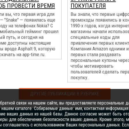
ОБ ПРОВЕСТИ ВРЕМЯ
ПОКУПАТЕЛЯ
ли вы, что первая игра для
Вы знали, что первые цифр
 — "Snake" — появилась еще
промокоды появились в ко
году на телефонах Nokia? С
1990-х годов, когда интерне
р мобильный гейминг прошел
магазины начали использо
й путь, и сегодня на
специальные коды для
рме доступны настоящие
привлечения первых клиен
 вроде Asphalt 9, которую
Компания Amazon одними и
качать на app-time.ru.
первых стала раздавать
персональные купоны через 
чтобы мотивировать
пользователей сделать пер
покупку.
ДРУГИЕ ПУБЛИКАЦИИ В РУБРИКЕ
ратной связи на нашем сайте, вы предоставляете персональные да
 нашем каталоге. Собираемые данные: имя, контактная информация 
ение ваших данных из нашей базы. Данное согласие может быть от
ры для обеспечения безопасности ваших данных. Кроме этого, м
Правила размещения
|
Услуги портала
|
Связь с администрацией
ы соглашаетесь с использованием Ваших персональных данных. Если