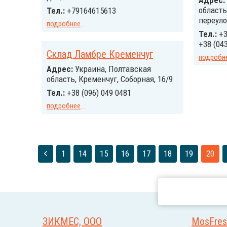
Адрес:
область
Тел.:
+79164615613
переуло
подробнее
...
Тел.:
+3
+38 (043
Склад Ламбре Кременчуг
подробн
Адрес:
Украина, Полтавская
область, Кременчуг, Соборная, 16/9
Тел.:
+38 (096) 049 0481
подробнее
...
1
14
15
16
17
18
19
20
ЗИКМЕС, ООО
MosFres