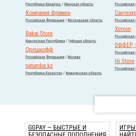
Республика Беларусь
/
Минская область
Российcкая
Компания Фримен
Сантехг
Российcкая Федерация
/
Московская область
Российcкая
Ximion
Bakai Store
Российcкая
Киргизская Республика
/
Чуйская область
0ФФЕР,
Орешкофф
Российcкая
Российcкая Федерация
/
Москва
Hi Store
natumbe.kz
Российcкая
Республика Казахстан
/
Алматинская область
GGPAY — БЫСТРЫЕ И
ИГРЫ
БЕЗОПАСНЫЕ ПОПОЛНЕНИЯ
НАЙТ