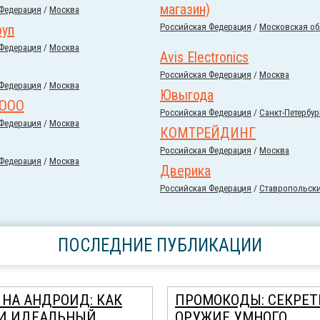
магазин)
 Федерация
/
Москва
руп
Российcкая Федерация
/
Московская об
 Федерация
/
Москва
Avis Electronics
Российcкая Федерация
/
Москва
 Федерация
/
Москва
Ювыгода
 ООО
Российcкая Федерация
/
Санкт-Петербур
 Федерация
/
Москва
КОМТРЕЙДИНГ
Российcкая Федерация
/
Москва
 Федерация
/
Москва
Дверика
Российcкая Федерация
/
Ставропольски
ПОСЛЕДНИЕ ПУБЛИКАЦИИ
 НА АНДРОИД: КАК
ПРОМОКОДЫ: СЕКРЕТ
И ИДЕАЛЬНЫЙ
ОРУЖИЕ УМНОГО