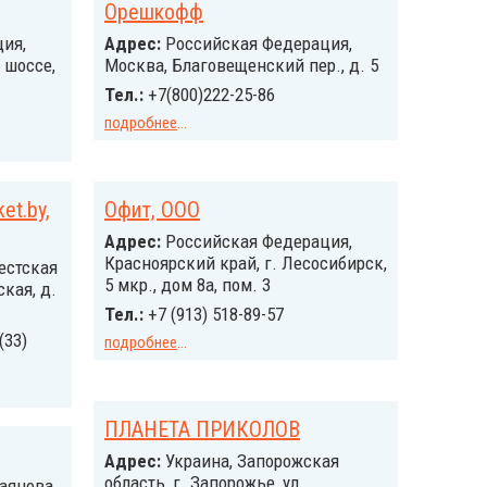
Орешкофф
ия,
Адрес:
Российcкая Федерация,
 шоссе,
Москва, Благовещенский пер., д. 5
Тел.:
+7(800)222-25-86
подробнее
...
et.by,
Офит, ООО
Адрес:
Российcкая Федерация,
Красноярский край, г. Лесосибирск,
естская
5 мкр., дом 8а, пом. 3
ская, д.
Тел.:
+7 (913) 518-89-57
(33)
подробнее
...
ПЛАНЕТА ПРИКОЛОВ
Адрес:
Украина, Запорожская
область, г. Запорожье, ул.
аянова,