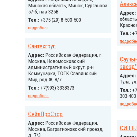
Алекс
Минская область, Минск, Сурганова
57-б, пав 325В
Адрес:
область
Тел.:
+375 (29) 8-500-500
Красно
подробнее
...
Тел.:
+7
подробн
Сантехгруп
Адрес:
Российcкая Федерация, г.
Сауны-
Москва, Новомосковский
звезд"
административный округ, р-н
Коммунарка, ТОГК Славянский
Адрес:
Мир, ряд Ж, 8/7
Тула, у
Тел.:
+7(993) 3338373
Тел.:
+7
подробнее
...
303-403
подробн
СейлПроСтор
Адрес:
Российcкая Федерация,
СИ ГЕ
Москва, Багратионовский проезд,
д. 7/3