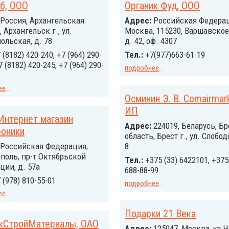
б, ООО
Органик Фуд, ООО
Россия, Архангельская
Адрес:
Российcкая Федерац
, Архангельск г., ул.
Москва, 115230, Варшавское
ольская, д. 78
д. 42, оф. 4307
 (8182) 420-240, +7 (964) 290-
Тел.:
+7(977)663-61-19
7 (8182) 420-245, +7 (964) 290-
подробнее
...
ее
...
Осминин Э. В. Comairmark
ИП
Интернет магазин
Адрес:
224019, Беларусь, Бр
роники
область, Брест г., ул. Слобод
Российcкая Федерация,
8
поль, пр-т Октябрьской
Тел.:
+375 (33) 6422101, +375
ии, д. 57а
688-88-99
 (978) 810-55-01
подробнее
...
ее
...
Подарки 21 Века
кСтройМатериалы, ОАО
Адрес:
125047, Москва, ул.Ч