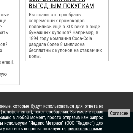
ВЫГОДНЫМ ПОКУПКАМ
овые
Вы знали, что прообразы
нце
современных промокодов
т-
появились ещё в XIX веке в виде
вать
бумажных купонов? Например, в
1894 году компания Coca-Cola
тов?
раздала более 8 миллиона
з
бесплатных купонов на стаканчик
колы.
email,
вую
нные, которые будут использоваться для: ответа на
(телефон, email), текст сообщения. Вы имеете право
озвано в любой момент, просто отправив нам запрос
ы используем "Яндекс.Метрика" (ООО "Яндекс") для
 у вас есть вопросы, пожалуйста,
свяжитесь с нами
.