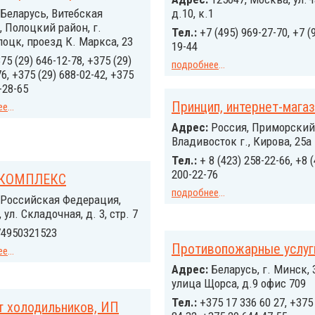
Беларусь, Витебская
д.10, к.1
, Полоцкий район, г.
Тел.:
+7 (495) 969-27-70, +7 (
оцк, проезд К. Маркса, 23
19-44
75 (29) 646-12-78, +375 (29)
подробнее
...
6, +375 (29) 688-02-42, +375
-28-65
Принцип, интернет-мага
ее
...
Адрес:
Россия, Приморский
Владивосток г., Кирова, 25а
Тел.:
+ 8 (423) 258-22-66, +8 
200-22-76
КОМПЛЕКС
подробнее
...
Российcкая Федерация,
ул. Складочная, д. 3, стр. 7
4950321523
Противопожарные услуг
ее
...
Адрес:
Беларусь, г. Минск, 
улица Щорса, д.9 офис 709
Тел.:
+375 17 336 60 27, +375
т холодильников, ИП