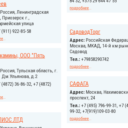
84 32, +375 29 644 47 55
еев
подробнее
...
Россия, Ленинградская
, Приозерск г.,
армейская улица
 (911) 922-85-58
СадоводТорг
ее
...
Адрес:
Российcкая Федерац
Москва, МКАД, 14-й км рын
Садовод
камины, ООО "Пять
Тел.:
+79858290742
подробнее
...
Россия, Тульская область, г.
л. Дм.Ульянова, д.2
САФАГА
 (4872) 36-86-32, +7 (4872)
Адрес:
Москва, Нахимовск
ее
...
проспект, 24
Тел.:
+7 (495) 796-99-31, +7 (
99-32, +7(919)109-03-80
подробнее
...
ЛИОС ЛТД