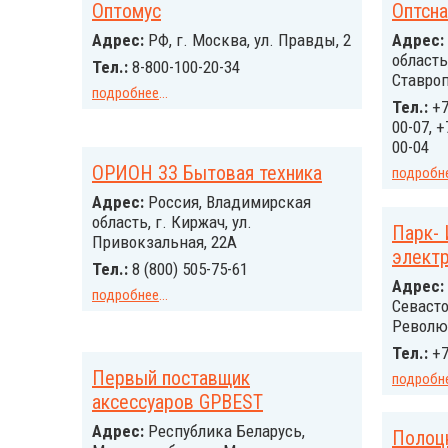
Оптомус
Оптсна
Адрес:
РФ, г. Москва, ул. Правды, 2
Адрес:
область
Тел.:
8-800-100-20-34
Ставроп
подробнее
...
Тел.:
+7
00-07, +
00-04
ОРИОН 33 Бытовая техника
подробн
Адрес:
Россия, Владимирская
область, г. Киржач, ул.
Парк- 
Привокзальная, 22А
элект
Тел.:
8 (800) 505-75-61
Адрес:
подробнее
...
Севасто
Революц
Тел.:
+7
Первый поставщик
подробн
аксессуаров GPBEST
Адрес:
Республика Беларусь,
Полоц