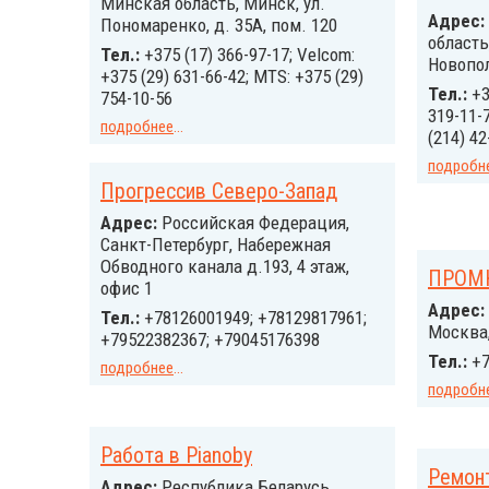
Минская область, Минск, ул.
Адрес:
Пономаренко, д. 35А, пом. 120
область
Тел.:
+375 (17) 366-97-17; Velcom:
Новопол
+375 (29) 631-66-42; MTS: +375 (29)
Тел.:
+3
754-10-56
319-11-7
подробнее
...
(214) 42
подробн
Прогрессив Северо-Запад
Адрес:
Российcкая Федерация,
Санкт-Петербург, Набережная
Обводного канала д.193, 4 этаж,
ПРОМ
офис 1
Адрес:
Тел.:
+78126001949; +78129817961;
Москва, 
+79522382367; +79045176398
Тел.:
+7
подробнее
...
подробн
Работа в Pianoby
Ремон
Адрес:
Республика Беларусь,