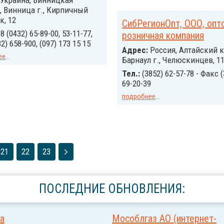
Украина, Винницкая
, Винница г., Кирпичный
к, 12
СибРегионОпт, ООО, опт
8 (0432) 65-89-00, 53-11-77,
розничная компания
2) 658-900, (097) 173 15 15
Адрес:
Россия, Алтайский к
ее
...
Барнаул г., Челюскинцев, 1
Тел.:
(3852) 62-57-78 - Факс (
69-20-39
подробнее
...
21
22
23
ПОСЛЕДНИЕ ОБНОВЛЕНИЯ:
a
Мособлгаз АО (интернет-