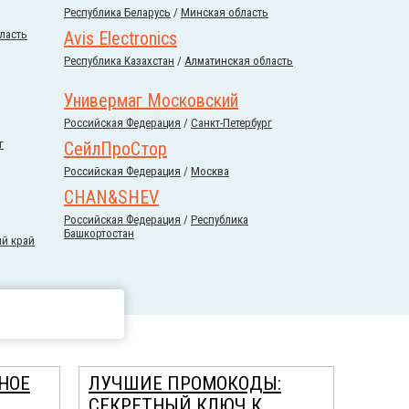
Республика Беларусь
/
Минская область
ласть
Avis Electronics
Республика Казахстан
/
Алматинская область
Универмаг Московский
Российcкая Федерация
/
Санкт-Петербург
г
СейлПроСтор
Российcкая Федерация
/
Москва
CHAN&SHEV
Российcкая Федерация
/
Республика
Башкортостан
й край
НОЕ
ЛУЧШИЕ ПРОМОКОДЫ:
СЕКРЕТНЫЙ КЛЮЧ К