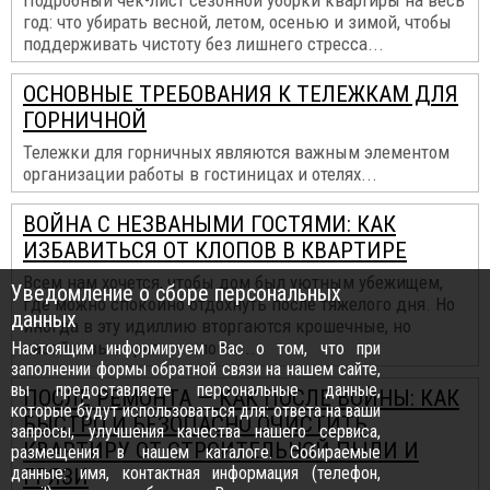
Подробный чек-лист сезонной уборки квартиры на весь
год: что убирать весной, летом, осенью и зимой, чтобы
поддерживать чистоту без лишнего стресса...
ОСНОВНЫЕ ТРЕБОВАНИЯ К ТЕЛЕЖКАМ ДЛЯ
ГОРНИЧНОЙ
Тележки для горничных являются важным элементом
организации работы в гостиницах и отелях...
ВОЙНА С НЕЗВАНЫМИ ГОСТЯМИ: КАК
ИЗБАВИТЬСЯ ОТ КЛОПОВ В КВАРТИРЕ
Всем нам хочется, чтобы дом был уютным убежищем,
Уведомление о сборе персональных
где можно спокойно отдохнуть после тяжелого дня. Но
данных
иногда в эту идиллию вторгаются крошечные, но
назойливые враги — клопы...
Настоящим информируем Вас о том, что при
заполнении формы обратной связи на нашем сайте,
вы предоставляете персональные данные,
ПОСЛЕ РЕМОНТА — КАК ПОСЛЕ ВОЙНЫ: КАК
которые будут использоваться для: ответа на ваши
БЫСТРО И БЕЗОПАСНО ОЧИСТИТЬ
запросы, улучшения качества нашего сервиса,
КВАРТИРУ ОТ СТРОИТЕЛЬНОЙ ПЫЛИ И
размещения в нашем каталоге. Собираемые
данные: имя, контактная информация (телефон,
ГРЯЗИ