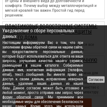
от цены и внешнего вида до долговечности и
комфорта. Почему выбор между металлочерепицей и
мягкой кровлей так важен.Простой гид перед
решением.
ПЛАСТИКОВЫЕ ВОДОСТОЧНЫЕ СИСТЕМЫ:
Уведомление о сборе персональных
СОВРЕМЕННОЕ РЕШЕНИЕ ДЛЯ ЗАЩИТЫ
данных
ВАШЕГО ДОМА
Настоящим информируем Вас о том, что при
Пластиковые водосточные системы становятся все
заполнении формы обратной связи на нашем сайте,
более популярными среди владельцев домов...
вы предоставляете персональные данные,
которые будут использоваться для: ответа на ваши
ВЫБИРАЕМ ПРАВИЛЬНУЮ ВОДОСТОЧНУЮ
запросы, улучшения качества нашего сервиса,
размещения в нашем каталоге. Собираемые
СИСТЕМУ В КИЕВЕ
данные: имя, контактная информация (телефон,
Водосточная система любого типа предназначена для
email), текст сообщения. Вы имеете право на:
сбора и отвода от строения дождевой воды. Данная
доступ к своим данным, исправление неверных
конструкция включает множество компонентов, и в
данных, удаление ваших данных из нашей
идеале визуально составляет гармоничное единство с
базы. Данное согласие может быть отозвано в
обликом всего здания, включая кровлю и архитектуру.
любой момент, просто отправив нам запрос через
форму обратной связи
. Мы принимаем все
необходимые меры для обеспечения безопасности
ДРУГИЕ ПУБЛИКАЦИИ В РУБРИКЕ
ваших данных. Кроме этого, мы используем