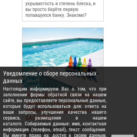
укрывистость и степень блеска, и
вы просто берёте первую
попавшуюся банку. Знакомо?
Уведомление о сборе персональных
данных
Настоящим информируем Вас о том, что при
заполнении формы обратной связи на нашем
PH, ВОДОРОСЛИ И НИКАКОЙ
сайте, вы предоставляете персональные данные,
ПАНИКИ: КРАТКИЙ КУРС
которые будут использоваться для: ответа на
ХИМИИ ДЛЯ ИДЕАЛЬНОГО
ваши запросы, улучшения качества нашего
БАССЕЙНА
сервиса, размещения в нашем
каталоге. Собираемые данные: имя, контактная
Ваш бассейн – это не просто
информация (телефон, email), текст сообщения.
бетонная чаша с водой, а
Вы имеете право на: доступ к своим данным,