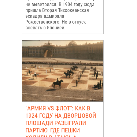
не выветрился. В 1904 году сюда
пришла Вторая Тихоокеанская
эскадра адмирала
Рожественского. Не в отпуск —
воевать с Японией.
"АРМИЯ VS ФЛОТ": КАК В
1924 ГОДУ НА ДВОРЦОВОЙ
ПЛОЩАДИ РАЗЫГРАЛИ
ПАРТИЮ, ГДЕ ПЕШКИ