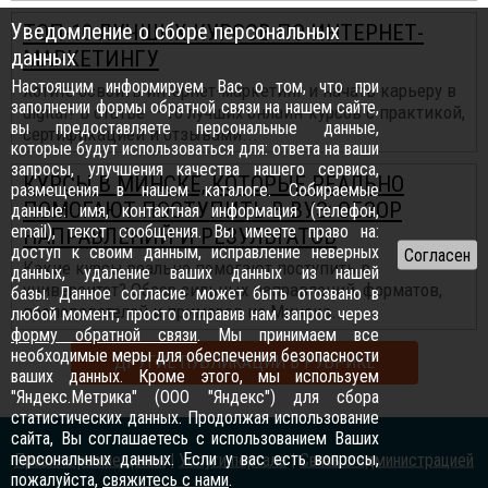
Уведомление о сборе персональных
ТОП-10 ЛУЧШИХ КУРСОВ ПО ИНТЕРНЕТ-
данных
МАРКЕТИНГУ
Настоящим информируем Вас о том, что при
Хотите освоить интернет-маркетинг и начать карьеру в
заполнении формы обратной связи на нашем сайте,
digital? В статье — 10 лучших онлайн-курсов с практикой,
вы предоставляете персональные данные,
сертификацией и отзывами...
которые будут использоваться для: ответа на ваши
запросы, улучшения качества нашего сервиса,
КУРСЫ В МИНСКЕ, КОТОРЫЕ РЕАЛЬНО
размещения в нашем каталоге. Собираемые
ПОМОГАЮТ ПОСТУПИТЬ В ВУЗ: ОБЗОР
данные: имя, контактная информация (телефон,
email), текст сообщения. Вы имеете право на:
НАПРАВЛЕНИЙ И РЕЗУЛЬТАТОВ
доступ к своим данным, исправление неверных
Какие курсы реально помогают поступить в
данных, удаление ваших данных из нашей
университет? Обзор сильных направлений, форматов,
базы. Данное согласие может быть отозвано в
преподавателей и примеров из Минска...
любой момент, просто отправив нам запрос через
форму обратной связи
. Мы принимаем все
необходимые меры для обеспечения безопасности
ДРУГИЕ ПУБЛИКАЦИИ В РУБРИКЕ
ваших данных. Кроме этого, мы используем
"Яндекс.Метрика" (ООО "Яндекс") для сбора
статистических данных. Продолжая использование
сайта, Вы соглашаетесь с использованием Ваших
персональных данных. Если у вас есть вопросы,
Правила размещения
|
Услуги портала
|
Связь с администрацией
пожалуйста,
свяжитесь с нами
.