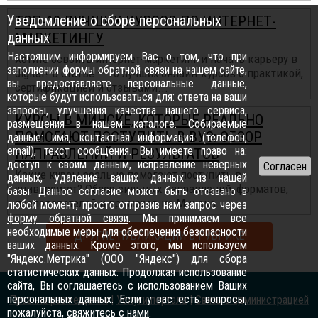
Уведомление о сборе персональных
ТОП-10 ЛУЧШИХ КУРСОВ ПО ИНТЕРНЕТ-
данных
МАРКЕТИНГУ
Настоящим информируем Вас о том, что при
Хотите освоить интернет-маркетинг и начать карьеру в
заполнении формы обратной связи на нашем сайте,
digital? В статье — 10 лучших онлайн-курсов с практикой,
вы предоставляете персональные данные,
сертификацией и отзывами...
которые будут использоваться для: ответа на ваши
запросы, улучшения качества нашего сервиса,
КУРСЫ В МИНСКЕ, КОТОРЫЕ РЕАЛЬНО
размещения в нашем каталоге. Собираемые
ПОМОГАЮТ ПОСТУПИТЬ В ВУЗ: ОБЗОР
данные: имя, контактная информация (телефон,
email), текст сообщения. Вы имеете право на:
НАПРАВЛЕНИЙ И РЕЗУЛЬТАТОВ
доступ к своим данным, исправление неверных
Какие курсы реально помогают поступить в
данных, удаление ваших данных из нашей
университет? Обзор сильных направлений, форматов,
базы. Данное согласие может быть отозвано в
преподавателей и примеров из Минска...
любой момент, просто отправив нам запрос через
форму обратной связи
. Мы принимаем все
необходимые меры для обеспечения безопасности
ДРУГИЕ ПУБЛИКАЦИИ В РУБРИКЕ
ваших данных. Кроме этого, мы используем
"Яндекс.Метрика" (ООО "Яндекс") для сбора
статистических данных. Продолжая использование
сайта, Вы соглашаетесь с использованием Ваших
персональных данных. Если у вас есть вопросы,
Правила размещения
|
Услуги портала
|
Связь с администрацией
пожалуйста,
свяжитесь с нами
.