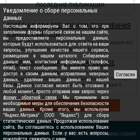
ПОСЛЕДНИЕ ПУБЛИКАЦИИ
Уведомление о сборе персональных
данных
ОСОБЕННОСТИ ВРЕМЕННОГО ПРОЖИВАНИЯ
Настоящим информируем Вас о том, что при
заполнении формы обратной связи на нашем сайте,
В ЦЕНТРЕ ЕВРОПЫ
вы предоставляете персональные данные,
Хотите побывать в центре Европы? Только не ищите его
которые будут использоваться для: ответа на ваши
на карте Евросоюза: он находится в Беларуси...
запросы, улучшения качества нашего сервиса,
размещения в нашем каталоге. Собираемые
данные: имя, контактная информация (телефон,
ДОБРО ПОЖАЛОВАТЬ В ЛАЗАРЕВСКОЕ
email), текст сообщения. Вы имеете право на:
Чтобы насладиться первоклассным отдыхом,
доступ к своим данным, исправление неверных
совершенно необязательно приобретать дорогостоящие
данных, удаление ваших данных из нашей
авиабилеты и лететь за границу. Выберите отдых в
базы. Данное согласие может быть отозвано в
Лазаревском ...
любой момент, просто отправив нам запрос через
форму обратной связи
. Мы принимаем все
необходимые меры для обеспечения безопасности
ДРУГИЕ ПУБЛИКАЦИИ В РУБРИКЕ
ваших данных. Кроме этого, мы используем
"Яндекс.Метрика" (ООО "Яндекс") для сбора
статистических данных. Продолжая использование
сайта, Вы соглашаетесь с использованием Ваших
персональных данных. Если у вас есть вопросы,
Правила размещения
|
Услуги портала
|
Связь с администрацией
пожалуйста,
свяжитесь с нами
.