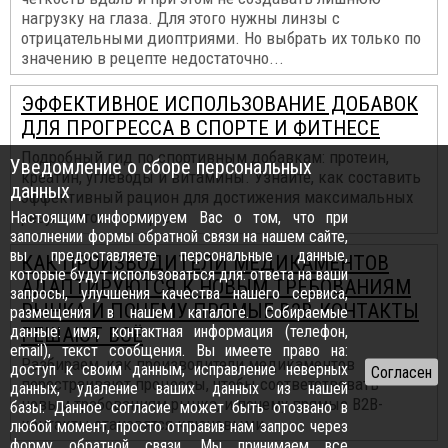
нагрузку на глаза. Для этого нужны линзы с
отрицательными диоптриями. Но выбрать их только по
значению в рецепте недостаточно...
ЭФФЕКТИВНОЕ ИСПОЛЬЗОВАНИЕ ДОБАВОК
ДЛЯ ПРОГРЕССА В СПОРТЕ И ФИТНЕСЕ
Подробный гид по спортивным добавкам: протеин,
Уведомление о сборе персональных
креатин, углеводы и витамины. Узнайте, как составить
данных
эффективный рацион для достижения максимальных
результатов в спорте...
Настоящим информируем Вас о том, что при
заполнении формы обратной связи на нашем сайте,
вы предоставляете персональные данные,
КАК ПРОИЗВОДИТЕЛИ МЕДИКАМЕНТОВ
которые будут использоваться для: ответа на ваши
АДАПТИРУЮТСЯ К НОВЫМ ТРЕБОВАНИЯМ
запросы, улучшения качества нашего сервиса,
РЫНКА И ПОЧЕМУ ПРЯМЫЕ B2B-КОНТАКТЫ
размещения в нашем каталоге. Собираемые
данные: имя, контактная информация (телефон,
РЕШАЮТ ВСЁ
email), текст сообщения. Вы имеете право на:
Разбираем, как производители медикаментов
доступ к своим данным, исправление неверных
перестраивают процессы, чтобы соответствовать
данных, удаление ваших данных из нашей
новым требованиям рынка, и почему прямые B2B-
базы. Данное согласие может быть отозвано в
контакты становятся ключевыми...
любой момент, просто отправив нам запрос через
форму обратной связи
. Мы принимаем все