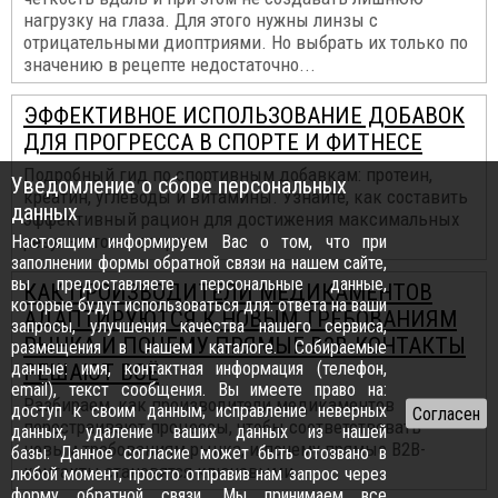
нагрузку на глаза. Для этого нужны линзы с
отрицательными диоптриями. Но выбрать их только по
значению в рецепте недостаточно...
ЭФФЕКТИВНОЕ ИСПОЛЬЗОВАНИЕ ДОБАВОК
ДЛЯ ПРОГРЕССА В СПОРТЕ И ФИТНЕСЕ
Подробный гид по спортивным добавкам: протеин,
Уведомление о сборе персональных
креатин, углеводы и витамины. Узнайте, как составить
данных
эффективный рацион для достижения максимальных
результатов в спорте...
Настоящим информируем Вас о том, что при
заполнении формы обратной связи на нашем сайте,
вы предоставляете персональные данные,
КАК ПРОИЗВОДИТЕЛИ МЕДИКАМЕНТОВ
которые будут использоваться для: ответа на ваши
АДАПТИРУЮТСЯ К НОВЫМ ТРЕБОВАНИЯМ
запросы, улучшения качества нашего сервиса,
РЫНКА И ПОЧЕМУ ПРЯМЫЕ B2B-КОНТАКТЫ
размещения в нашем каталоге. Собираемые
данные: имя, контактная информация (телефон,
РЕШАЮТ ВСЁ
email), текст сообщения. Вы имеете право на:
Разбираем, как производители медикаментов
доступ к своим данным, исправление неверных
перестраивают процессы, чтобы соответствовать
данных, удаление ваших данных из нашей
новым требованиям рынка, и почему прямые B2B-
базы. Данное согласие может быть отозвано в
контакты становятся ключевыми...
любой момент, просто отправив нам запрос через
форму обратной связи
. Мы принимаем все