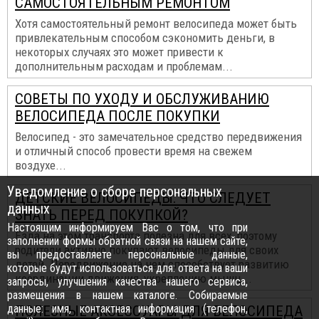
САМОСТОЯТЕЛЬНЫМ РЕМОНТОМ
Хотя самостоятельный ремонт велосипеда может быть
привлекательным способом сэкономить деньги, в
некоторых случаях это может привести к
дополнительным расходам и проблемам...
СОВЕТЫ ПО УХОДУ И ОБСЛУЖИВАНИЮ
ВЕЛОСИПЕДА ПОСЛЕ ПОКУПКИ
Велосипед - это замечательное средство передвижения
и отличный способ провести время на свежем
воздухе...
Уведомление о сборе персональных
ДЕТСКИЕ ВЕЛОСИПЕДЫ: ЧТО СЛЕДУЕТ
данных
ЗНАТЬ ПЕРЕД ПОКУПКОЙ?
Настоящим информируем Вас о том, что при
Езда на этом транспорта полезна для всех, поэтому
заполнении формы обратной связи на нашем сайте,
родители активно покупают велосипеды для своих
вы предоставляете персональные данные,
детей. Передвижение на нем способствует развитию
которые будут использоваться для: ответа на ваши
координации движения, укреплению мышц...
запросы, улучшения качества нашего сервиса,
размещения в нашем каталоге. Собираемые
данные: имя, контактная информация (телефон,
ПОЛЕЗНЫЕ АКСЕССУАРЫ ДЛЯ ВЕЛОСИПЕДА