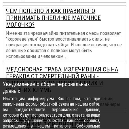
ЧЕМ ПОЛЕЗНО И КАК ПРАВИЛЬНО
ПРИНИМАТЬ ПЧЕЛИНОЕ МАТОЧНОЕ
МОЛОЧКО?
Именно эта чрезвычайно питательная смесь позволяет
"королеве улья" быстро восстанавливать силы, не
прекращая откладывать яйца. И вполне логично, что ее
лечебные свойства с пользой могут быть
использованы и человеком...
МЕДОНОСНАЯ ТРАВА, ИЗЛЕЧИВШАЯ СЫНА
ГЕРАКЛА ОТ СМЕРТЕЛЬНОЙ РАНЫ -
ЭЛЕГАНТНОЕ УКРАШЕНИЕ ЛЕТНИХ И
Уведомление о сборе персональных
ОСЕННИХ КЛУМБ
данных
Речь идет об очитке (седуме) — красивом растении,
Настоящим информируем Вас о том, что при
заполнении формы обратной связи на нашем сайте,
которое одинаково любят пчелы, знахари и дизайнеры
вы предоставляете персональные данные,
которые будут использоваться для: ответа на ваши
ЛУЧШИЕ МЕДОНОСНЫЕ ДЕРЕВЬЯ И
запросы, улучшения качества нашего сервиса,
КУСТАРНИКИ В СРЕДНЕЙ ПОЛОСЕ
размещения в нашем каталоге. Собираемые