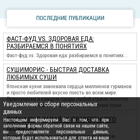
ПОСЛЕДНИЕ ПУБЛИКАЦИИ
ФАСТ-ФУД VS. ЗДОРОВАЯ ЕДА:
РАЗБИРАЕМСЯ В ПОНЯТИЯХ
Фаст-фуд vs. Здоровая еда: разбираемся в понятиях...
СУШИМОРИС - БЫСТРАЯ ДОСТАВКА
ЛЮБИМЫХ СУШИ
Японская кухня завоевала сердца миллионов гурманов
и просто любителей вкусно поесть во всем мире.
Практически в каждом городе любой страны имеется
Уведомление о сборе персональных
заведение, предлагающее такие популярные суши.
данных
ЛОТКИ ПОД ЗАПАЙКУ ПРОВЕРЕННОГО
Настоящим информируем Вас о том, что при
заполнении формы обратной связи на нашем сайте,
КАЧЕСТВА
вы предоставляете персональные данные,
Вопрос хранения пищевых продуктов во многом
которые будут использоваться для: ответа на ваши