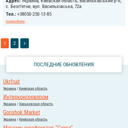
Адрес:
Украина, Киевская область, Васильківський р-н,
с. Безп’ятне, вул. Васильківська, 72а
Тел.:
+38050-250-13-85
подробнее
...
1
2
ПОСЛЕДНИЕ ОБНОВЛЕНИЯ:
Ukrfruit
Украина
/
Киевская область
Интерконсервпром
Украина
/
Харьковская область
Gorishok Market
Украина
/
Киевская область
Магазин сухофруктов “Сухва”