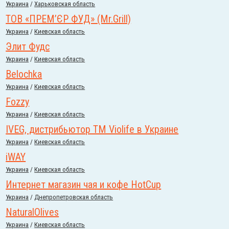
Украина
/
Харьковская область
ТОВ «ПРЕМ’ЄР ФУД» (Mr.Grill)
Украина
/
Киевская область
Элит Фудс
Украина
/
Киевская область
Belochka
Украина
/
Киевская область
Fozzy
Украина
/
Киевская область
IVEG, дистрибьютор ТМ Violife в Украине
Украина
/
Киевская область
iWAY
Украина
/
Киевская область
Интернет магазин чая и кофе HotCup
Украина
/
Днепропетровская область
NaturalOlives
Украина
/
Киевская область