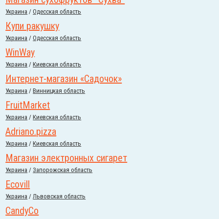
Украина
/
Одесская область
Купи ракушку
Украина
/
Одесская область
WinWay
Украина
/
Киевская область
Интернет-магазин «Садочок»
Украина
/
Винницкая область
FruitMarket
Украина
/
Киевская область
Adriano.pizza
Украина
/
Киевская область
Магазин электронных сигарет
Украина
/
Запорожская область
Ecovill
Украина
/
Львовская область
CandyCo