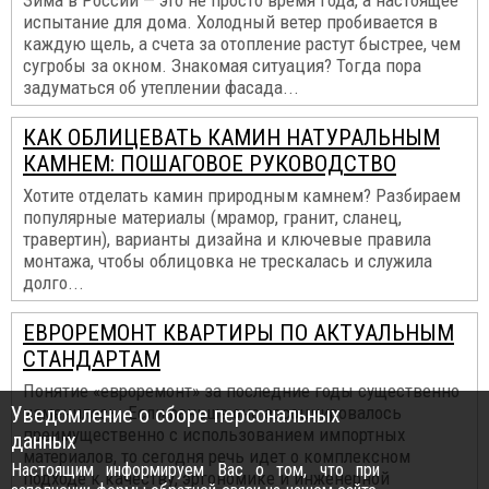
Зима в России — это не просто время года, а настоящее
испытание для дома. Холодный ветер пробивается в
каждую щель, а счета за отопление растут быстрее, чем
сугробы за окном. Знакомая ситуация? Тогда пора
задуматься об утеплении фасада...
КАК ОБЛИЦЕВАТЬ КАМИН НАТУРАЛЬНЫМ
КАМНЕМ: ПОШАГОВОЕ РУКОВОДСТВО
Хотите отделать камин природным камнем? Разбираем
популярные материалы (мрамор, гранит, сланец,
травертин), варианты дизайна и ключевые правила
монтажа, чтобы облицовка не трескалась и служила
долго...
ЕВРОРЕМОНТ КВАРТИРЫ ПО АКТУАЛЬНЫМ
СТАНДАРТАМ
Понятие «евроремонт» за последние годы существенно
Уведомление о сборе персональных
изменилось. Если раньше оно ассоциировалось
преимущественно с использованием импортных
данных
материалов, то сегодня речь идет о комплексном
Настоящим информируем Вас о том, что при
подходе к качеству, эргономике и инженерной