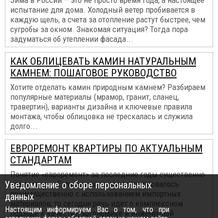
Зима в России — это не просто время года, а настоящее
испытание для дома. Холодный ветер пробивается в
каждую щель, а счета за отопление растут быстрее, чем
сугробы за окном. Знакомая ситуация? Тогда пора
задуматься об утеплении фасада...
КАК ОБЛИЦЕВАТЬ КАМИН НАТУРАЛЬНЫМ
КАМНЕМ: ПОШАГОВОЕ РУКОВОДСТВО
Хотите отделать камин природным камнем? Разбираем
популярные материалы (мрамор, гранит, сланец,
травертин), варианты дизайна и ключевые правила
монтажа, чтобы облицовка не трескалась и служила
долго...
ЕВРОРЕМОНТ КВАРТИРЫ ПО АКТУАЛЬНЫМ
СТАНДАРТАМ
Понятие «евроремонт» за последние годы существенно
Уведомление о сборе персональных
изменилось. Если раньше оно ассоциировалось
преимущественно с использованием импортных
данных
материалов, то сегодня речь идет о комплексном
Настоящим информируем Вас о том, что при
подходе к качеству, эргономике и инженерной