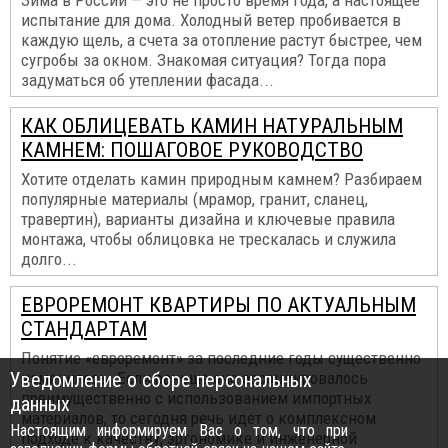
Зима в России — это не просто время года, а настоящее
испытание для дома. Холодный ветер пробивается в
каждую щель, а счета за отопление растут быстрее, чем
сугробы за окном. Знакомая ситуация? Тогда пора
задуматься об утеплении фасада...
КАК ОБЛИЦЕВАТЬ КАМИН НАТУРАЛЬНЫМ
КАМНЕМ: ПОШАГОВОЕ РУКОВОДСТВО
Хотите отделать камин природным камнем? Разбираем
популярные материалы (мрамор, гранит, сланец,
травертин), варианты дизайна и ключевые правила
монтажа, чтобы облицовка не трескалась и служила
долго...
ЕВРОРЕМОНТ КВАРТИРЫ ПО АКТУАЛЬНЫМ
СТАНДАРТАМ
Понятие «евроремонт» за последние годы существенно
Уведомление о сборе персональных
изменилось. Если раньше оно ассоциировалось
преимущественно с использованием импортных
данных
материалов, то сегодня речь идет о комплексном
Настоящим информируем Вас о том, что при
подходе к качеству, эргономике и инженерной