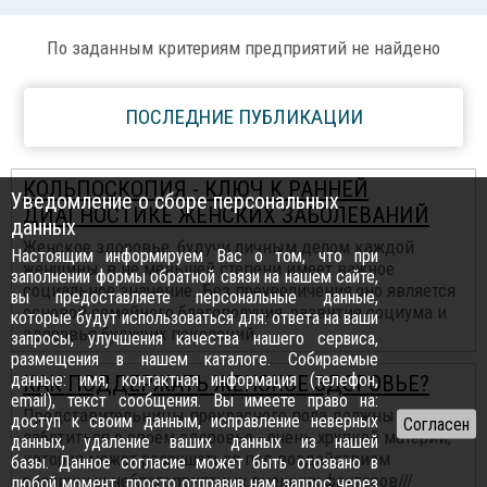
По заданным критериям предприятий не найдено
ПОСЛЕДНИЕ ПУБЛИКАЦИИ
КОЛЬПОСКОПИЯ - КЛЮЧ К РАННЕЙ
Уведомление о сборе персональных
ДИАГНОСТИКЕ ЖЕНСКИХ ЗАБОЛЕВАНИЙ
данных
Женское здоровье, будучи личным делом каждой
Настоящим информируем Вас о том, что при
женщины, в не меньшей степени имеет важное
заполнении формы обратной связи на нашем сайте,
социальное значение. Без преувеличения,оно является
вы предоставляете персональные данные,
основой семейного благополучия, развития социума и
которые будут использоваться для: ответа на ваши
здоровья будущих поколений...
запросы, улучшения качества нашего сервиса,
размещения в нашем каталоге. Собираемые
данные: имя, контактная информация (телефон,
КАК ПОДДЕРЖАТЬ ЖЕНСКОЕ ЗДОРОВЬЕ?
email), текст сообщения. Вы имеете право на:
Представительницы прекрасного пола должны
доступ к своим данным, исправление неверных
заботиться о своём здоровье - очень хрупкой материи,
данных, удаление ваших данных из нашей
которая может разрушаться под воздействием
базы. Данное согласие может быть отозвано в
различных неблагоприятных внешних факторов///
любой момент, просто отправив нам запрос через