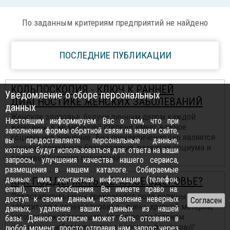
По заданным критериям предприятий не найдено
ПОСЛЕДНИЕ ПУБЛИКАЦИИ
КОЛЬПОСКОПИЯ - КЛЮЧ К РАННЕЙ
Уведомление о сборе персональных
ДИАГНОСТИКЕ ЖЕНСКИХ ЗАБОЛЕВАНИЙ
данных
Женское здоровье, будучи личным делом каждой
Настоящим информируем Вас о том, что при
женщины, в не меньшей степени имеет важное
заполнении формы обратной связи на нашем сайте,
социальное значение. Без преувеличения,оно является
вы предоставляете персональные данные,
основой семейного благополучия, развития социума и
которые будут использоваться для: ответа на ваши
здоровья будущих поколений...
запросы, улучшения качества нашего сервиса,
размещения в нашем каталоге. Собираемые
данные: имя, контактная информация (телефон,
КАК ПОДДЕРЖАТЬ ЖЕНСКОЕ ЗДОРОВЬЕ?
email), текст сообщения. Вы имеете право на:
Представительницы прекрасного пола должны
доступ к своим данным, исправление неверных
заботиться о своём здоровье - очень хрупкой материи,
данных, удаление ваших данных из нашей
которая может разрушаться под воздействием
базы. Данное согласие может быть отозвано в
различных неблагоприятных внешних факторов///
любой момент, просто отправив нам запрос через