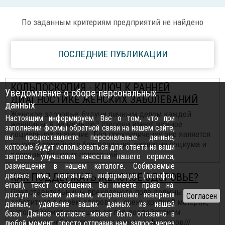
По заданным критериям предприятий не найдено
ПОСЛЕДНИЕ ПУБЛИКАЦИИ
КОЛЬПОСКОПИЯ - КЛЮЧ К РАННЕЙ
Уведомление о сборе персональных
ДИАГНОСТИКЕ ЖЕНСКИХ ЗАБОЛЕВАНИЙ
данных
Женское здоровье, будучи личным делом каждой
Настоящим информируем Вас о том, что при
женщины, в не меньшей степени имеет важное
заполнении формы обратной связи на нашем сайте,
социальное значение. Без преувеличения,оно является
вы предоставляете персональные данные,
основой семейного благополучия, развития социума и
которые будут использоваться для: ответа на ваши
здоровья будущих поколений...
запросы, улучшения качества нашего сервиса,
размещения в нашем каталоге. Собираемые
данные: имя, контактная информация (телефон,
КАК ПОДДЕРЖАТЬ ЖЕНСКОЕ ЗДОРОВЬЕ?
email), текст сообщения. Вы имеете право на:
Представительницы прекрасного пола должны
доступ к своим данным, исправление неверных
заботиться о своём здоровье - очень хрупкой материи,
данных, удаление ваших данных из нашей
которая может разрушаться под воздействием
базы. Данное согласие может быть отозвано в
различных неблагоприятных внешних факторов///
любой момент, просто отправив нам запрос через