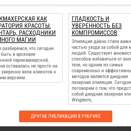
КМАХЕРСКАЯ КАК
ГЛАДКОСТЬ И
РАТОРИЯ КРАСОТЫ:
УВЕРЕННОСТЬ БЕЗ
НТАРЬ, РАСХОДНИКИ
КОМПРОМИССОВ
МНОГО МАГИИ
Эпиляция давно стала важ
частью ухода за собой для 
 разберёмся, что сегодня
людей. Существует множес
 быть в арсенале
способов избавиться от вол
енной парикмахерской,
теле, но одним из самых
на оставалась не просто на
современных и эффективн
а уверенно вела клиентов к
методов является диодная
им версиям...
лазерная эпиляция. Сегодн
поговорим о том, что предс
собой диодная лазерная эп
Wingderm,
ДРУГИЕ ПУБЛИКАЦИИ В РУБРИКЕ