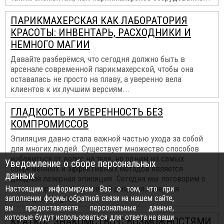
ПАРИКМАХЕРСКАЯ КАК ЛАБОРАТОРИЯ
КРАСОТЫ: ИНВЕНТАРЬ, РАСХОДНИКИ И
НЕМНОГО МАГИИ
Давайте разберёмся, что сегодня должно быть в
арсенале современной парикмахерской, чтобы она
оставалась не просто на плаву, а уверенно вела
клиентов к их лучшим версиям...
ГЛАДКОСТЬ И УВЕРЕННОСТЬ БЕЗ
КОМПРОМИССОВ
Эпиляция давно стала важной частью ухода за собой
для многих людей. Существует множество способов
избавиться от волос на теле, но одним из самых
Уведомление о сборе персональных
современных и эффективных методов является
данных
диодная лазерная эпиляция. Сегодня мы поговорим о
том, что представляет собой диодная лазерная
Настоящим информируем Вас о том, что при
заполнении формы обратной связи на нашем сайте,
эпиляция Wingderm,
вы предоставляете персональные данные,
которые будут использоваться для: ответа на ваши
КРАТКОЕ ЗНАКОМСТВО С ВОЗМОЖНОСТЯМИ