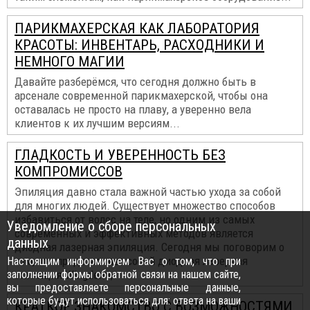
ПАРИКМАХЕРСКАЯ КАК ЛАБОРАТОРИЯ
КРАСОТЫ: ИНВЕНТАРЬ, РАСХОДНИКИ И
НЕМНОГО МАГИИ
Давайте разберёмся, что сегодня должно быть в
арсенале современной парикмахерской, чтобы она
оставалась не просто на плаву, а уверенно вела
клиентов к их лучшим версиям...
ГЛАДКОСТЬ И УВЕРЕННОСТЬ БЕЗ
КОМПРОМИССОВ
Эпиляция давно стала важной частью ухода за собой
для многих людей. Существует множество способов
избавиться от волос на теле, но одним из самых
Уведомление о сборе персональных
современных и эффективных методов является
данных
диодная лазерная эпиляция. Сегодня мы поговорим о
том, что представляет собой диодная лазерная
Настоящим информируем Вас о том, что при
заполнении формы обратной связи на нашем сайте,
эпиляция Wingderm,
вы предоставляете персональные данные,
которые будут использоваться для: ответа на ваши
КРАТКОЕ ЗНАКОМСТВО С ВОЗМОЖНОСТЯМИ