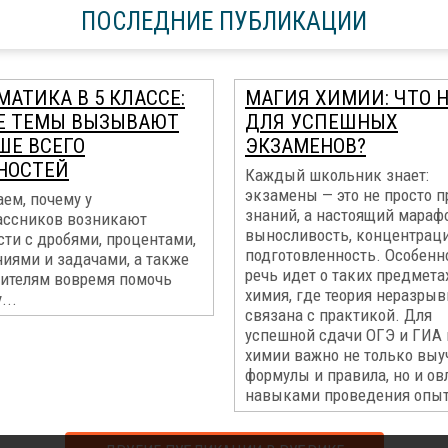
ПОСЛЕДНИЕ ПУБЛИКАЦИИ
АТИКА В 5 КЛАССЕ:
МАГИЯ ХИМИИ: ЧТО 
Е ТЕМЫ ВЫЗЫВАЮТ
ДЛЯ УСПЕШНЫХ
ШЕ ВСЕГО
ЭКЗАМЕНОВ?
НОСТЕЙ
Каждый школьник знает:
экзамены — это не просто 
ем, почему у
знаний, а настоящий мараф
ассников возникают
выносливость, концентрац
ти с дробями, процентами,
подготовленность. Особенно
ниями и задачами, а также
речь идет о таких предметах
дителям вовремя помочь
химия, где теория неразрыв
...
связана с практикой. Для
успешной сдачи ОГЭ и ГИА 
химии важно не только выу
формулы и правила, но и ов
навыками проведения опыт