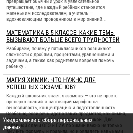
превращает обычный урок в увлекательное
путешествие, где каждый ребёнок становится
маленьким исследователем, а учитель —
вдохновляющим проводником в мир знаний...
МАТЕМАТИКА В 5 КЛАССЕ: КАКИЕ ТЕМЫ
ВЫЗЫВАЮТ БОЛЬШЕ ВСЕГО ТРУДНОСТЕЙ
Разбираем, почему у пятиклассников возникают
сложности с дробями, процентами, уравнениями и
задачами, а также как родителям вовремя помочь
ребенку...
МАГИЯ ХИМИИ: ЧТО НУЖНО ДЛЯ
УСПЕШНЫХ ЭКЗАМЕНОВ?
Каждый школьник знает: экзамены — это не просто
проверка знаний, а настоящий марафон на
выносливость, концентрацию и подготовленность.
Особенно, если речь идет о таких предметах, как химия,
Уведомление о сборе персональных
где теория неразрывно связана с практикой. Для
успешной сдачи ОГЭ и ГИА по химии важно не только
данных
выучить формулы и правила, но и овладеть навыками