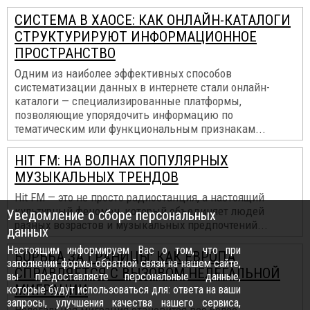
СИСТЕМА В ХАОСЕ: КАК ОНЛАЙН-КАТАЛОГИ
СТРУКТУРИРУЮТ ИНФОРМАЦИОННОЕ
ПРОСТРАНСТВО
Одним из наиболее эффективных способов
систематизации данных в интернете стали онлайн-
каталоги — специализированные платформы,
позволяющие упорядочить информацию по
тематическим или функциональным признакам...
HIT FM: НА ВОЛНАХ ПОПУЛЯРНЫХ
МУЗЫКАЛЬНЫХ ТРЕНДОВ
Hit FM — это не просто радиостанция, а настоящий
культурный феномен, который объединяет людей
Уведомление о сборе персональных
разных возрастов и музыкальных предпочтений...
данных
Настоящим информируем Вас о том, что при
БОРЬБА ЗА ГРАНИЦЫ: КАК ЕВРОПА
заполнении формы обратной связи на нашем сайте,
СПРАВЛЯЕТСЯ С ВЫЗОВОМ НЕЛЕГАЛЬНОЙ
вы предоставляете персональные данные,
МИГРАЦИИ
которые будут использоваться для: ответа на ваши
запросы, улучшения качества нашего сервиса,