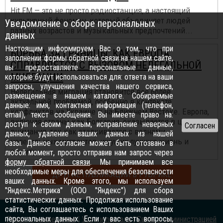
Hit FM — это не просто радиостанция, а настоящий
культурный феномен, который объединяет людей
Уведомление о сборе персональных
разных возрастов и музыкальных предпочтений...
данных
Настоящим информируем Вас о том, что при
БОРЬБА ЗА ГРАНИЦЫ: КАК ЕВРОПА
заполнении формы обратной связи на нашем сайте,
СПРАВЛЯЕТСЯ С ВЫЗОВОМ НЕЛЕГАЛЬНОЙ
вы предоставляете персональные данные,
МИГРАЦИИ
которые будут использоваться для: ответа на ваши
запросы, улучшения качества нашего сервиса,
Нелегальная миграция становится все более
размещения в нашем каталоге. Собираемые
актуальной проблемой, особенно в контексте
данные: имя, контактная информация (телефон,
конфликтов на Украине и на Ближнем Востоке. Европа,
email), текст сообщения. Вы имеете право на:
включая страны как Болгария, оказывается в центре
доступ к своим данным, исправление неверных
внимания, так как сталкивается с волнами
данных, удаление ваших данных из нашей
нелегальных мигрантов, ищущих лучшую жизнь и
базы. Данное согласие может быть отозвано в
защиту.
любой момент, просто отправив нам запрос через
форму обратной связи
. Мы принимаем все
необходимые меры для обеспечения безопасности
ДРУГИЕ ПУБЛИКАЦИИ В РУБРИКЕ
ваших данных. Кроме этого, мы используем
"Яндекс.Метрика" (ООО "Яндекс") для сбора
статистических данных. Продолжая использование
сайта, Вы соглашаетесь с использованием Ваших
персональных данных. Если у вас есть вопросы,
Правила размещения
|
Услуги портала
|
Связь с администрацией